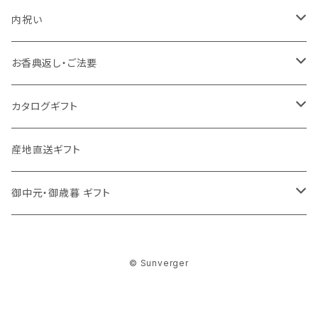
内祝い
かりんとう詰合せ
お香典返し・ご法要
今治謹製〈極上タオル〉
今治わたいろ〈西川今治タオル〉
カタログギフト
洗剤
ろくさん亭 道場六三郎 フリーズドライ ギフト
MY HEART
産地直送ギフト
洗剤
舞心
御中元・御歳暮 ギフト
ハンディセレクト
食品
© Sunverger
調味料
Choise Collection
洗剤