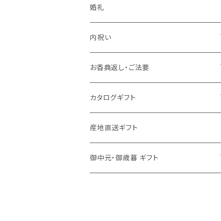
婚礼
内祝い
かりんとう詰合せ
お香典返し・ご法要
今治謹製〈極上タオル〉
今治わたいろ〈西川今治タオル〉
カタログギフト
洗剤
ろくさん亭 道場六三郎 フリーズドライ ギ
MY HEART
産地直送ギフト
フト
舞心
御中元・御歳暮 ギフト
洗剤
ハンディセレクト
食品
調味料
Choise Collection
洗剤