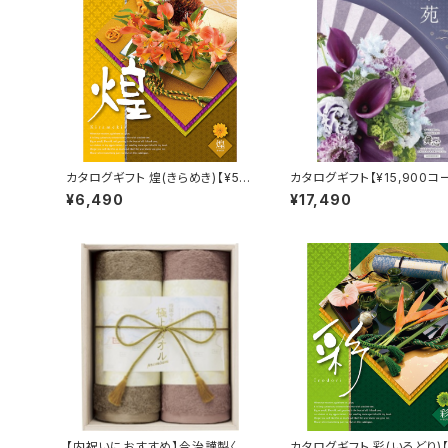
カタログギフト 煌(きらめき)【¥5,9
カタログギフト【¥15,900コ
00コース】Choice Collection
紫苑
¥6,490
¥17,490
【内祝いにおすすめ】今治謹製〈極
カタログギフト 彩(いろどり)【¥