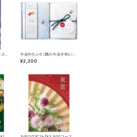
ース】
今治わたいろ〈西川今治タオル〉フ
ェイスタオル2P
¥2,200
10,
カタログギフト【¥3,900コース】