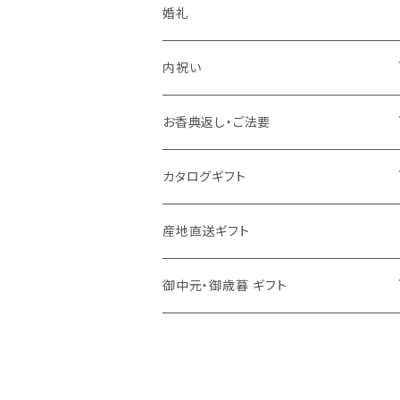
婚礼
内祝い
かりんとう詰合せ
お香典返し・ご法要
今治謹製〈極上タオル〉
今治わたいろ〈西川今治タオル〉
カタログギフト
洗剤
ろくさん亭 道場六三郎 フリーズドライ ギ
MY HEART
産地直送ギフト
フト
舞心
御中元・御歳暮 ギフト
洗剤
ハンディセレクト
食品
調味料
Choise Collection
洗剤