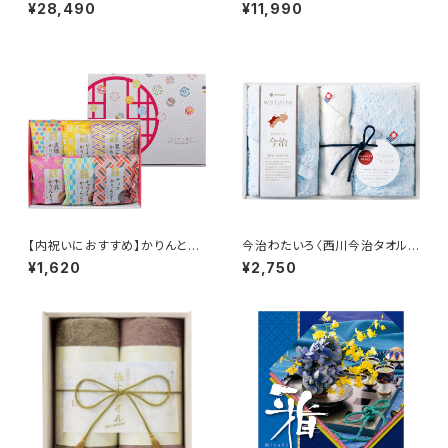
900コース】Choice Collecti
ス】クレスト
¥28,490
¥11,990
on
【内祝いにおすすめ】かりんとう
今治わたいろ〈西川今治タオル〉
詰合せ
フェイスタオル2P&ウォッシュタ
¥1,620
¥2,750
オル