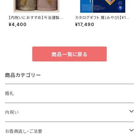
【内祝いにおすすめ】今治謹製
カタログギフト 雅(みやび)【¥15,
〈極上タオル〉フェイスタオル2P
900コース】Choice Collecti
¥4,400
¥17,490
(木箱入)
on
商品一覧に戻る
商品カテゴリー
婚礼
内祝い
かりんとう詰合せ
お香典返し・ご法要