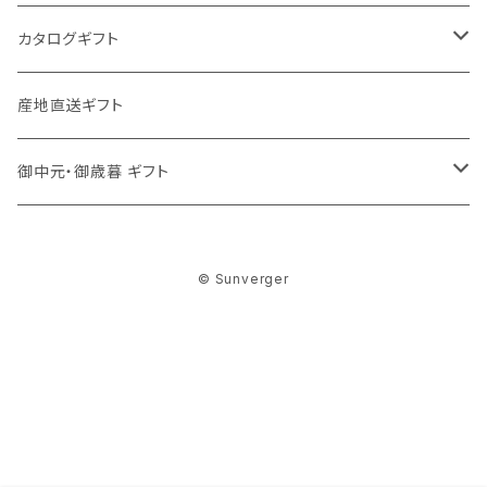
今治謹製〈極上タオル〉
今治わたいろ〈西川今治タオル〉
カタログギフト
洗剤
ろくさん亭 道場六三郎 フリーズドライ ギフト
MY HEART
産地直送ギフト
洗剤
舞心
御中元・御歳暮 ギフト
ハンディセレクト
食品
© Sunverger
調味料
Choise Collection
洗剤