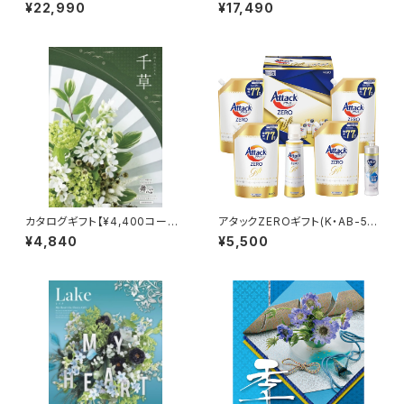
0,900コース】Choice Collec
ス】紫苑
¥22,990
¥17,490
tion
カタログギフト【¥4,400コース】
アタックZEROギフト(K・AB-5
千草
0)
¥4,840
¥5,500