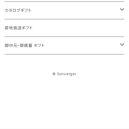
今治謹製〈極上タオル〉
今治わたいろ〈西川今治タオル〉
カタログギフト
洗剤
ろくさん亭 道場六三郎 フリーズドライ ギフト
MY HEART
産地直送ギフト
洗剤
舞心
御中元・御歳暮 ギフト
ハンディセレクト
食品
© Sunverger
調味料
Choise Collection
洗剤