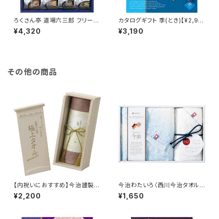
ろくさん亭 道場六三郎 フリーズ
カタログギフト 季(とき)【¥2,90
ドライギフト
0コース】Choice Collection
¥4,320
¥3,190
その他の商品
【内祝いにおすすめ】今治謹製
今治わたいろ〈西川今治タオル〉
〈極上タオル〉フェイスタオル(木
フェイスタオル&ウォッシュタオル
¥2,200
¥1,650
箱入)