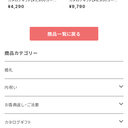
カタログギフト【¥3,900コース】
カタログギフト【¥8,900コース】
ヒル
枇杷
¥4,290
¥9,790
商品一覧に戻る
商品カテゴリー
婚礼
内祝い
かりんとう詰合せ
お香典返し・ご法要
今治謹製〈極上タオル〉
今治わたいろ〈西川今治タオル〉
カタログギフト