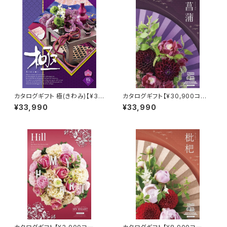
カタログギフト 極(きわみ)【¥3
カタログギフト【¥30,900コー
0,900コース】Choice Collec
ス】菖蒲
¥33,990
¥33,990
tion