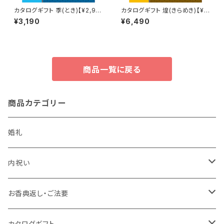
カタログギフト 季(とき)【¥2,90
カタログギフト 煌(きらめき)【¥5,
0コース】Choice Collection
900コース】Choice Collecti
¥3,190
¥6,490
on
商品一覧に戻る
商品カテゴリー
婚礼
内祝い
かりんとう詰合せ
お香典返し・ご法要
今治謹製〈極上タオル〉
今治わたいろ〈西川今治タオル〉
カタログギフト