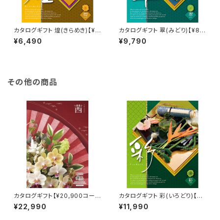
カタログギフト 煌(きらめき)【¥5,
カタログギフト 翠(みどり)【¥8,9
900コース】Choice Collecti
00コース】Choice Collectio
¥6,490
¥9,790
on
n
その他の商品
カタログギフト【¥20,900コー
カタログギフト 彩(いろどり)【¥1
ス】茜
0,900コース】Choice Collec
¥22,990
¥11,990
tion